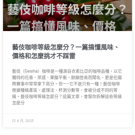
藝伎咖啡等級怎麼分？一篇搞懂風味、
價格和怎麼挑才不踩雷
藝伎（Geisha）咖啡是一種源自衣索比亞的咖啡品種，以它
獨特的花香、茶感、果酸平衡、餘韻悠長而聞名，更是在國
際賽事中常常拿下高分。但——它不是只有一種！藝伎咖啡
根據種植產區、處理法、杯測分數等，會被分成不同的等
級。藝伎咖啡等級怎麼分？這篇文章，會幫你拆解這些等級
怎麼分
15 4 月, 2025