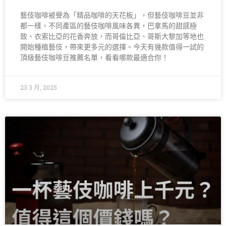
藝伎咖啡被譽為「精品咖啡的天花板」，但藝伎咖啡豆並非
都一樣，不同產區的藝伎咖啡風味各異，巴拿馬的甜感極
致、衣索比亞的花香奔放，而哥倫比亞、哥斯大黎加等地也
開始種植藝伎，帶來更多元的選擇。今天有幾款值得一試的
頂級藝伎咖啡豆推薦名單，看看哪款最適合你！
23 3 月, 2025