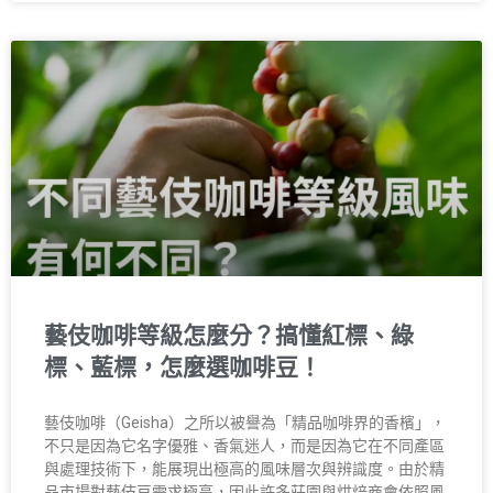
藝伎咖啡等級怎麼分？搞懂紅標、綠
標、藍標，怎麼選咖啡豆！
藝伎咖啡（Geisha）之所以被譽為「精品咖啡界的香檳」，
不只是因為它名字優雅、香氣迷人，而是因為它在不同產區
與處理技術下，能展現出極高的風味層次與辨識度。由於精
品市場對藝伎豆需求極高，因此許多莊園與烘焙商會依照風