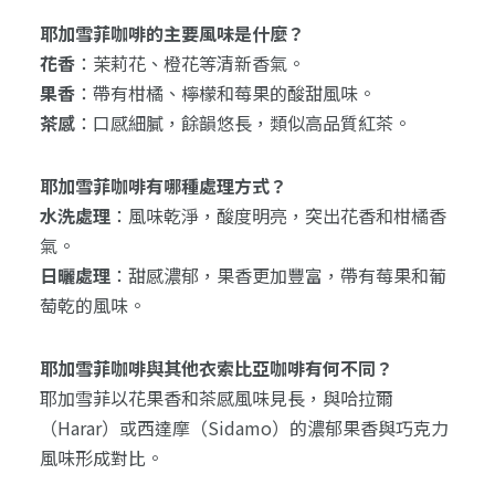
耶加雪菲咖啡的主要風味是什麼？
花香
：茉莉花、橙花等清新香氣。
果香
：帶有柑橘、檸檬和莓果的酸甜風味。
茶感
：口感細膩，餘韻悠長，類似高品質紅茶。
耶加雪菲咖啡有哪種處理方式？
水洗處理
：風味乾淨，酸度明亮，突出花香和柑橘香
氣。
日曬處理
：甜感濃郁，果香更加豐富，帶有莓果和葡
萄乾的風味。
耶加雪菲咖啡與其他衣索比亞咖啡有何不同？
耶加雪菲以花果香和茶感風味見長，與哈拉爾
（Harar）或西達摩（Sidamo）的濃郁果香與巧克力
風味形成對比。