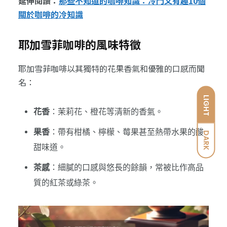
延伸閱讀：
那些不知道的咖啡知識：冷門又有趣10個
關於咖啡的冷知識
耶加雪菲咖啡的風味特徵
耶加雪菲咖啡以其獨特的花果香氣和優雅的口感而聞
名：
LIGHT
花香
：茉莉花、橙花等清新的香氣。
果香
：帶有柑橘、檸檬、莓果甚至熱帶水果的酸
DARK
甜味道。
茶感
：細膩的口感與悠長的餘韻，常被比作高品
質的紅茶或綠茶。