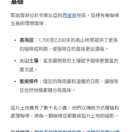
基礎
耶加雪菲位於衣索比亞的
西達摩
地區，這裡有著咖啡
生長的理想環境：
高海拔
：1,700至2,200米的高山地帶提供了更長
的咖啡成熟期，使咖啡豆的風味更加濃縮。
火山土壤
：富含礦物質的土壤賦予咖啡更豐富的
層次感。
氣候條件
：穩定的降雨量和溫暖的日照，讓咖啡
豆自然地積累糖分與風味。
這片土地養育了數千名小農，他們以傳統方式種植和
處理咖啡，將每一顆咖啡豆都變成這片土地的縮影。