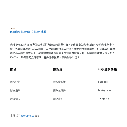
iCoffee 咖啡學院 咖啡推薦
咖啡學院 iCoffee 是專為咖啡愛好者設立的專業平台，提供豐富的咖啡知識、全球咖啡產地介
紹、各類咖啡沖泡技巧與教學，以及咖啡機推薦與評測。我們的目標是讓每一位咖啡愛好者無
論是新手還是專業人士，都能夠在這裡找到實用的資訊與靈感，進一步探索咖啡的世界。加入
iCoffee，學習如何品味咖啡，提升沖煮技藝，享受咖啡生活！
關於
隱私權
社交網路服務
團隊介紹
隱私權政策
Facebook
發展沿革
條款及條件
Instagram
職涯發展
聯絡資訊
Twitter/X
本站採用
WordPress
設計