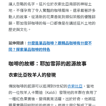
讓人忽略的名字。這片位於衣索比亞南部的神秘土
地，不僅孕育了令人驚豔的咖啡風味，還承載著許多
動人的故事。從清新的花果香氣到類似茶般的優雅餘
韻，耶加雪菲咖啡的每一口都像是在講述這片土地的
歷史與文化。
延伸閱讀：
什麼是單品咖啡？跟精品咖啡有什麼不
同？探索單品咖啡的特色
咖啡的故鄉：耶加雪菲的起源故事
衣索比亞牧羊人的發現
傳說咖啡的起源可以追溯到9世紀的
衣索比亞
，當地
的一位牧羊人卡爾迪（Kaldi）發現他的羊群在食用了
一種紅色果實後，變得異常活躍。出於好奇，他將這
種果實帶回給附近的修道士，修道士用它製成了第一