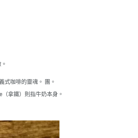
徵。
義式咖啡的靈魂。 團。
tte（拿鐵）則指牛奶本身。