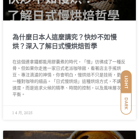
為什麼日本人這麼講究？快炒不如慢
烘？深入了解日式慢烘焙哲學
在這個連拿鐵都能用膠囊煮的時代，「慢」彷彿成了一種反
骨。但如果你走進一家日式老派咖啡館，看著店主手搖烘
豆、專注滴濾的神情，你會明白，慢烘焙不只是技術，更是
LIGHT
一種對咖啡的細品。「日式慢烘焙」這種烘焙方式，不講求
速度，而是追求火候的精準、時間的控制，以及風味層次的
平衡。
DARK
1 4 月, 2025