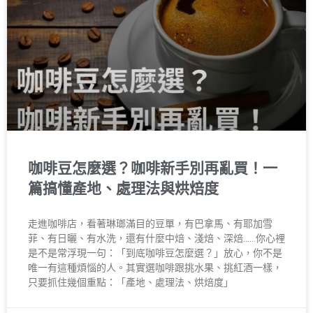
咖啡豆怎麼選？咖啡新手別再亂買！一
篇搞懂產地、處理法與烘焙度
走進咖啡店，看著琳瑯滿目的豆單，有巴拿馬、有耶加雪
菲、有日曬、有水洗，還有什麼中焙、淺焙、深焙……你心裡
是不是常浮現一句：「到底咖啡豆怎麼選？」放心，你不是
唯一有這種煩惱的人。其實選咖啡跟挑水果、挑紅酒一樣，
只要抓住幾個重點：「產地、處理法、烘焙度」