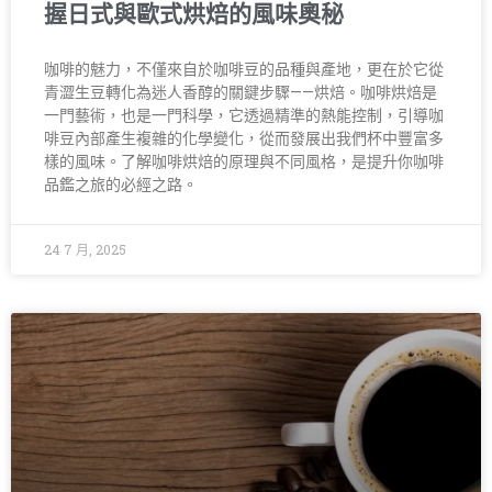
握日式與歐式烘焙的風味奧秘
咖啡的魅力，不僅來自於咖啡豆的品種與產地，更在於它從
青澀生豆轉化為迷人香醇的關鍵步驟——烘焙。咖啡烘焙是
一門藝術，也是一門科學，它透過精準的熱能控制，引導咖
啡豆內部產生複雜的化學變化，從而發展出我們杯中豐富多
樣的風味。了解咖啡烘焙的原理與不同風格，是提升你咖啡
品鑑之旅的必經之路。
24 7 月, 2025